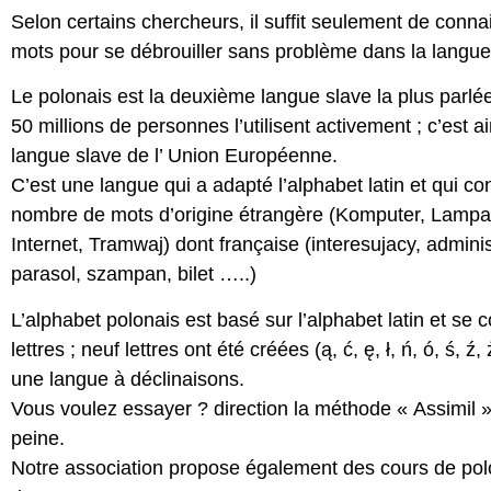
Selon certains chercheurs, il suffit seulement de conna
mots pour se débrouiller sans problème dans la langue
Le polonais est la deuxième langue slave la plus parl
50 millions de personnes l’utilisent activement ; c’est a
langue slave de l’ Union Européenne.
C’est une langue qui a adapté l’alphabet latin et qui con
nombre de mots d’origine étrangère (Komputer, Lampa
Internet, Tramwaj) dont française (interesujacy, admini
parasol, szampan, bilet …..)
L’alphabet polonais est basé sur l’alphabet latin et se
lettres ; neuf lettres ont été créées (ą, ć, ę, ł, ń, ó, ś, ź,
une langue à déclinaisons.
Vous voulez essayer ? direction la méthode « Assimil »
peine.
Notre association propose également des cours de pol