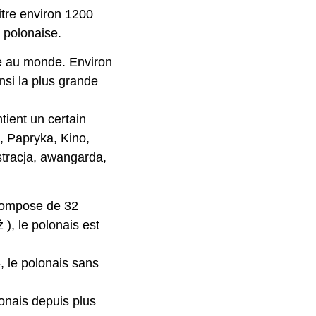
itre environ 1200
 polonaise.
ée au monde. Environ
insi la plus grande
tient un certain
, Papryka, Kino,
stracja, awangarda,
 compose de 32
 ż ), le polonais est
, le polonais sans
onais depuis plus