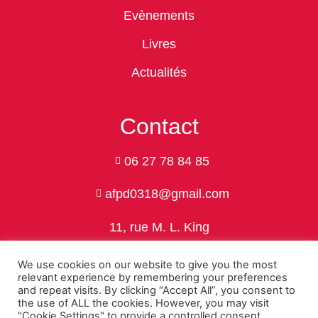
Evènements
Livres
Actualités
Contact
06 27 78 84 85
afpd0318@gmail.com
11, rue M. L. King
24750 Trélissac
We use cookies on our website to give you the most
relevant experience by remembering your preferences
and repeat visits. By clicking “Accept All”, you consent to
the use of ALL the cookies. However, you may visit
Politique de confidentialité
"Cookie Settings" to provide a controlled consent.