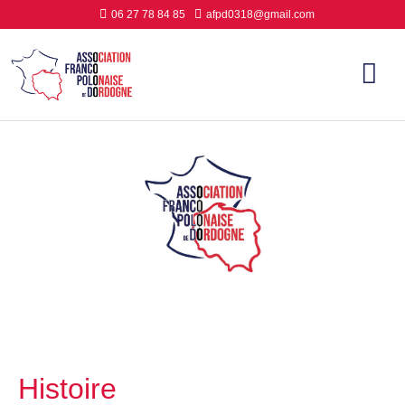
06 27 78 84 85
afpd0318@gmail.com
Histoire