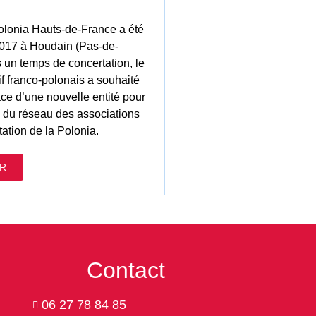
Polonia Hauts-de-France a été
2017 à Houdain (Pas-de-
s un temps de concertation, le
if franco-polonais a souhaité
ace d’une nouvelle entité pour
on du réseau des associations
tation de la Polonia.
R
Contact
06 27 78 84 85