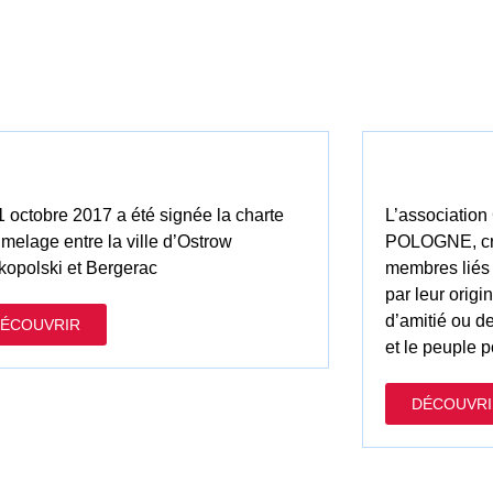
1 octobre 2017 a été signée la charte
L’associati
umelage entre la ville d’Ostrow
POLOGNE, cré
kopolski et Bergerac
membres liés
par leur origi
d’amitié ou d
ÉCOUVRIR
et le peuple p
DÉCOUVRI