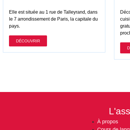
Elle est située au 1 rue de Talleyrand, dans
Déco
le 7 arrondissement de Paris, la capitale du
cuisi
pays.
grat
proc
DÉCOUVRIR
D
L'ass
À propos
Cours de lan