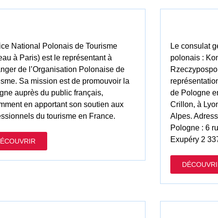
fice National Polonais de Tourisme
Le consulat g
eau à Paris) est le représentant à
polonais : Ko
ranger de l’Organisation Polonaise de
Rzeczypospoli
isme. Sa mission est de promouvoir la
représentatio
gne auprès du public français,
de Pologne en 
mment en apportant son soutien aux
Crillon, à Ly
essionnels du tourisme en France.
Alpes. Adress
Pologne : 6 r
Exupéry 2 33
ÉCOUVRIR
DÉCOUVRI