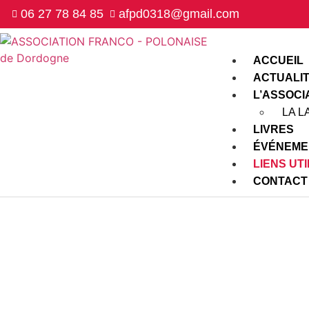
06 27 78 84 85
afpd0318@gmail.com
ACCUEIL
ACTUALI
L’ASSOCI
LA 
LIVRES
ÉVÉNEME
LIENS UT
CONTACT
L