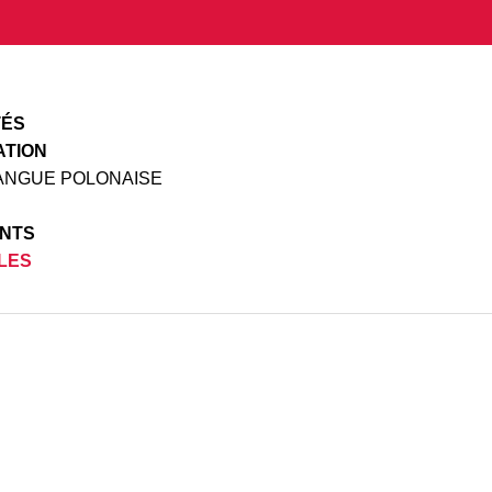
TÉS
ATION
LANGUE POLONAISE
NTS
ILES
iens utiles