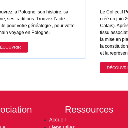
uvrez la Pologne, son histoire, sa
Le Collectif 
ne, ses traditions. Trouvez l’aide
créé en juin 
uite pour votre généalogie , pour votre
Calais). Aprè
hain voyage en Pologne.
tissu associat
la mise en pl
la constituti
ÉCOUVRIR
et la représen
DÉCOUVRI
ociation
Ressources
Accueil
gue
Liens utiles