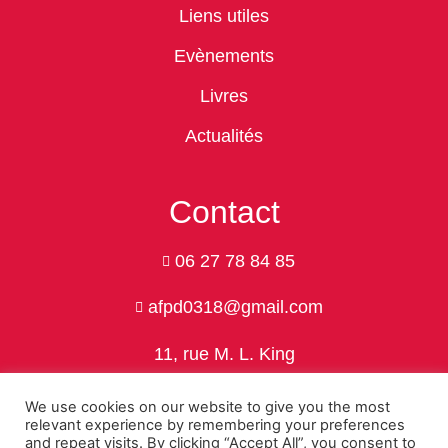
Liens utiles
Evènements
Livres
Actualités
Contact
06 27 78 84 85
afpd0318@gmail.com
11, rue M. L. King
24750 Trélissac
We use cookies on our website to give you the most
relevant experience by remembering your preferences
and repeat visits. By clicking “Accept All”, you consent to